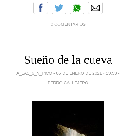
0 COMENTARIOS
Sueño de la cueva
A_LAS_6_Y_PICO -
05 DE ENERO DE 2021 - 19:53
-
PERRO CALLEJERO